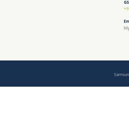
G
+9
Em
bi
Samsun 