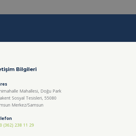
etişim Bilgileri
res
nimahalle Mahallesi, Doğu Park
akent Sosyal Tesisleri, 55080
msun Merkez/Samsun
lefon
0 (362) 238 11 29