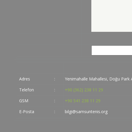
Adres
:
Yenimahalle Mahallesi, Doğu Park
Telefon
:
+90 (362) 238 11 29
GSM
:
+90 541 238 11 29
E-Posta
:
bilgi@samsuntenis.org