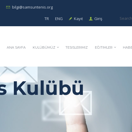
bilgi@samsuntenis.org
TR
ENG
Kayıt
Giriş
ANA SAYFA
KULÜBÜMÜZ
TESISLERIMIZ
EĞITIMLER
HABE
s Kulübü