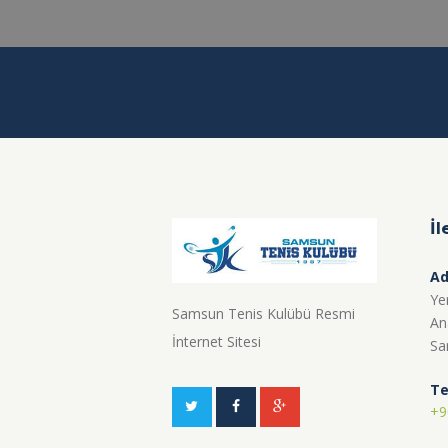
İl
Ad
Ye
Samsun Tenis Kulübü Resmi
An
İnternet Sitesi
Sa
Te
+9