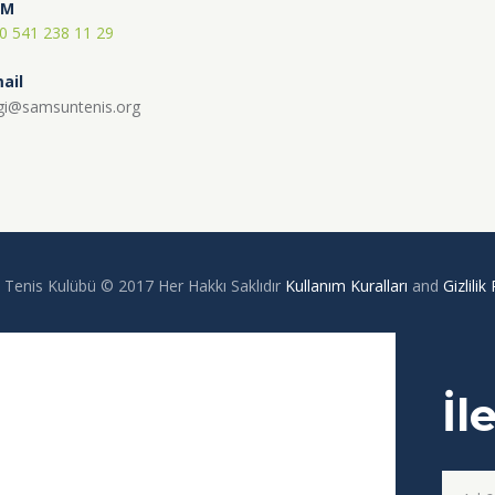
SM
0 541 238 11 29
ail
lgi@samsuntenis.org
Tenis Kulübü © 2017 Her Hakkı Saklıdır
Kullanım Kuralları
and
Gizlilik 
İl