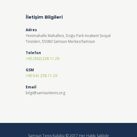
İletişim Bilgileri
Adres
Yenimahalle Mahallesi, Doğu Park Anakent Sosyal
Tesisleri, 55080 Samsun Merkez/Samsun
Telefon
+90 (362) 238 11 29
GSM
+90 541 238 11 29
Email
bilgi@samsuntenis.org
Samsun Tenis Kulübü © 2017 Her Hakkı Saklıdır