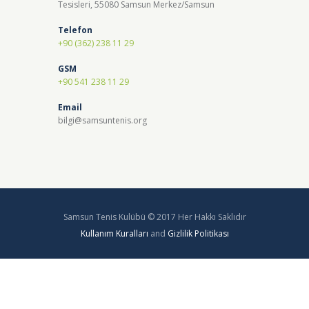
Tesisleri, 55080 Samsun Merkez/Samsun
Telefon
+90 (362) 238 11 29
GSM
+90 541 238 11 29
Email
bilgi@samsuntenis.org
Samsun Tenis Kulübü © 2017 Her Hakkı Saklıdır
Kullanım Kuralları
and
Gizlilik Politikası