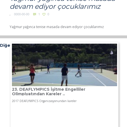
devam ediyor çocuklarımız
,
0000-00-00
1
0
Yağmur yağınca tenise masada devam ediyor çocuklarımız
Diğer Haberler
23. DEAFLYMPICS İşitme Engelliler
Olimpiyatından Kareler ..
2017 DEAFLYMPICS Organizasyonundan kareler